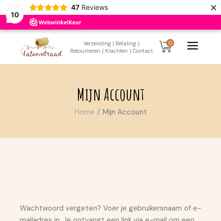
×
47
Reviews
10
Skip
to
0
Verzending
| Betaling
|
the
Retourneren
| Klachten
| Contact
content
Mijn Account
Home
Mijn Account
Wachtwoord vergeten? Voer je gebruikersnaam of e-
mailadres in. Je ontvangt een link via e-mail om een