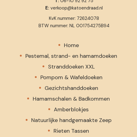
T:
06-10 92 92 75
E:
verkoop@katoendraad.nl
KvK nummer: 72624078
BTW nummer: NL 001754275B94
Home
Pestemal, strand- en hamamdoeken
Stranddoeken XXL
Pompom & Wafeldoeken
Gezichtshanddoeken
Hamamschalen & Badkommen
Amberblokjes
Natuurlijke handgemaakte Zeep
Rieten Tassen