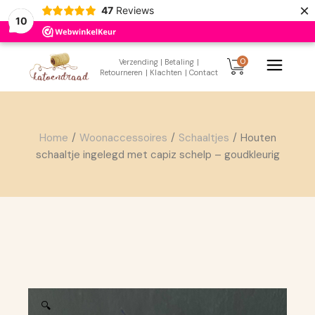
×
47
Reviews
10
Skip
to
0
Verzending
| Betaling
|
the
Retourneren
| Klachten
| Contact
content
Home
Woonaccessoires
Schaaltjes
Houten
schaaltje ingelegd met capiz schelp – goudkleurig
🔍