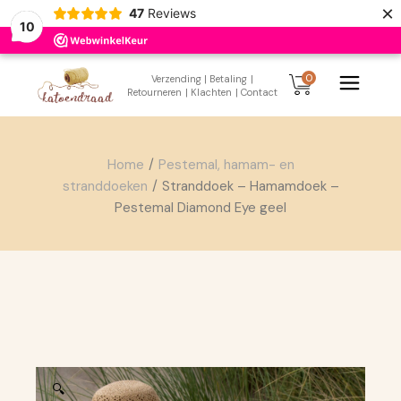
×
47
Reviews
10
Skip
to
0
Verzending
| Betaling
|
the
Retourneren
| Klachten
| Contact
content
Home
Pestemal, hamam- en
stranddoeken
Stranddoek – Hamamdoek –
Pestemal Diamond Eye geel
🔍