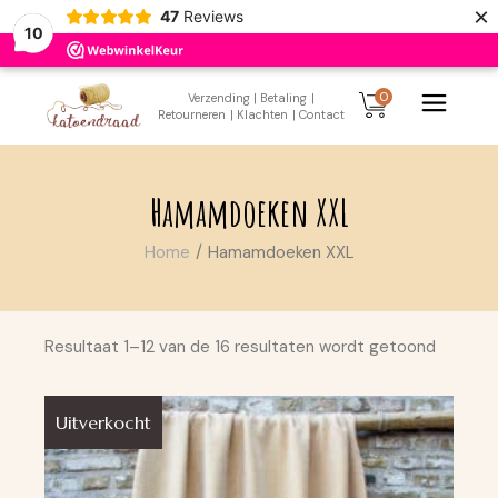
×
47
Reviews
10
Skip
to
0
Verzending
| Betaling
|
the
Retourneren
| Klachten
| Contact
content
Hamamdoeken XXL
Home
Hamamdoeken XXL
Resultaat 1–12 van de 16 resultaten wordt getoond
Uitverkocht