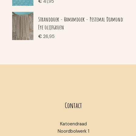
€
41,95
Stranddoek - Hamamdoek - Pestemal Diamond
Eye olijfgroen
€
26,95
Contact
Katoendraad
Noordbolwerk 1