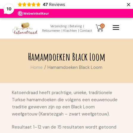
×
47
Reviews
10
Skip
to
0
Verzending
| Betaling
|
the
Retourneren
| Klachten
| Contact
content
Hamamdoeken Black Loom
Home
Hamamdoeken Black Loom
Katoendraad heeft prachtige, unieke, traditionele
Turkse hamamdoeken die volgens een eeuwenoude
traditie geweven zijn op een Black Loom
weefgetouw (Karatezgah – zwart weefgetouw).
Resultaat 1–12 van de 15 resultaten wordt getoond