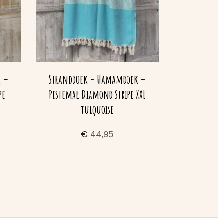
k –
Stranddoek – Hamamdoek –
pe
Pestemal Diamond Stripe XXL
turquoise
€
44,95