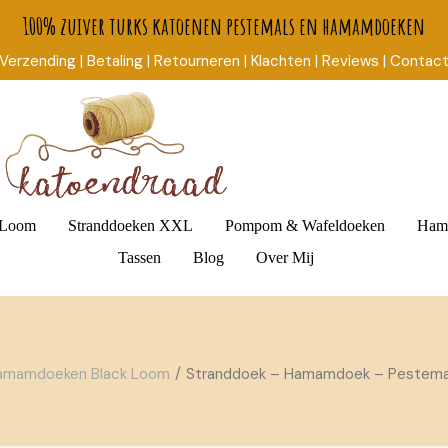
100% zuiver turks katoenen pestemals en hamamdoeken
Verzending
| Betaling
| Retourneren
| Klachten |
Reviews |
Contac
 Loom
Stranddoeken XXL
Pompom & Wafeldoeken
Ham
Tassen
Blog
Over Mij
Rieten Tassen
amamdoeken Black Loom
Stranddoek – Hamamdoek – Pestema