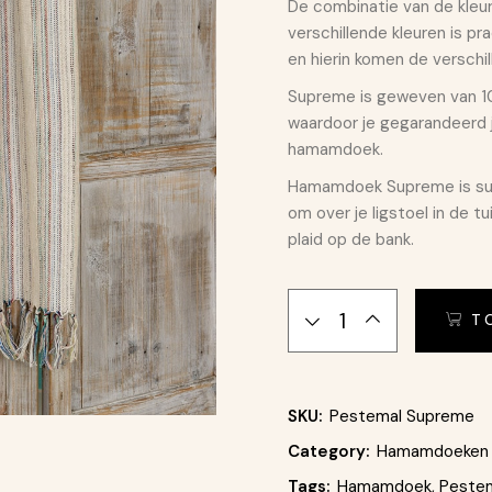
De combinatie van de kleu
verschillende kleuren is pr
en hierin komen de verschi
Supreme is geweven van 10
waardoor je gegarandeerd j
hamamdoek.
Hamamdoek Supreme is sup
om over je ligstoel in de t
plaid op de bank.
Stranddoek - Hamamdoek 
T
SKU:
Pestemal Supreme
Category:
Hamamdoeken 
Tags:
Hamamdoek
,
Peste