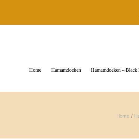
Skip
to
the
content
Home
Hamamdoeken
Hamamdoeken – Black
Home
H