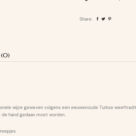
Share:
 (0)
itionele wijze geweven volgens een eeuwenoude Turkse weeftrad
t de hand gedaan moet worden.
reepjes