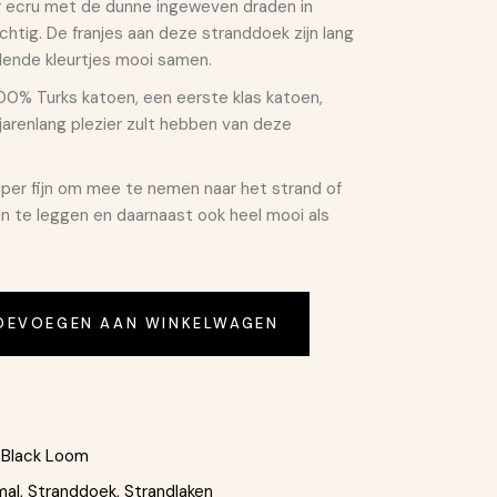
r ecru met de dunne ingeweven draden in
achtig. De franjes aan deze stranddoek zijn lang
llende kleurtjes mooi samen.
0% Turks katoen, een eerste klas katoen,
arenlang plezier zult hebben van deze
er fijn om mee te nemen naar het strand of
uin te leggen en daarnaast ook heel mooi als
- Pestemal Supreme Aantal
OEVOEGEN AAN WINKELWAGEN
Black Loom
mal
,
Stranddoek
,
Strandlaken