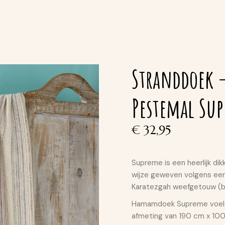
Stranddoek 
Pestemal Su
€
32,95
Supreme is een heerlijk di
wijze geweven volgens ee
Karatezgah weefgetouw (b
Hamamdoek Supreme voelt z
afmeting van 190 cm x 100