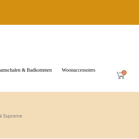
t
amschalen & Badkommen
Woonaccessoires
0
Amberblokjes
Berber Manden
l Supreme
Schaaltjes