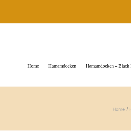
Skip
to
the
content
Home
Hamamdoeken
Hamamdoeken – Black
Home