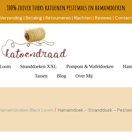
100% zuiver turks katoenen pestemals en hamamdoeken
Verzending
| Betaling
| Retourneren
| Klachten |
Reviews |
Contac
 Loom
Stranddoeken XXL
Pompom & Wafeldoeken
Ham
Tassen
Blog
Over Mij
Rieten Tassen
Hamamdoeken Black Loom
Hamamdoek – Stranddoek – Pestem