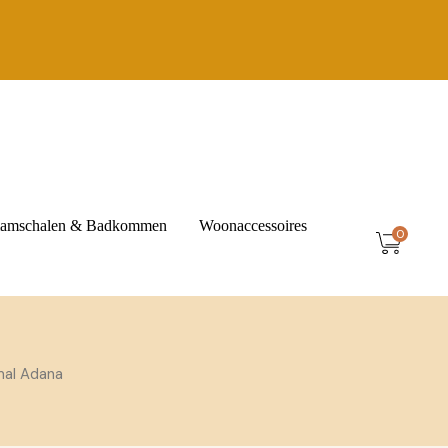
t
amschalen & Badkommen
Woonaccessoires
0
Amberblokjes
Berber Manden
al Adana
Schaaltjes