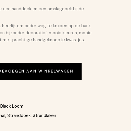
 een handdoek en een omslagdoek bij de
 heerlijk om onder weg te kruipen op de bank.
n bijzonder decoratief; mooie kleuren, mooie
t met prachtige handgeknoopte kwastjes.
- Pestemal Adana Aantal
OEVOEGEN AAN WINKELWAGEN
Black Loom
mal
,
Stranddoek
,
Strandlaken